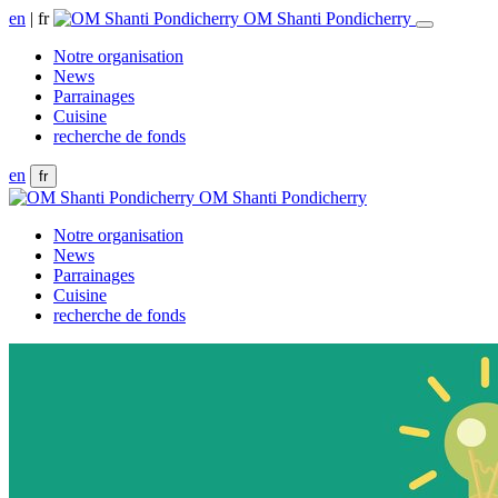
en
|
fr
OM Shanti Pondicherry
Notre organisation
News
Parrainages
Cuisine
recherche de fonds
en
fr
OM Shanti Pondicherry
Notre organisation
News
Parrainages
Cuisine
recherche de fonds