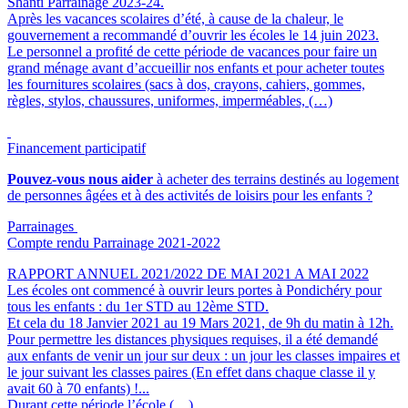
Shanti Parrainage 2023-24.
Après les vacances scolaires d’été, à cause de la chaleur, le
gouvernement a recommandé d’ouvrir les écoles le 14 juin 2023.
Le personnel a profité de cette période de vacances pour faire un
grand ménage avant d’accueillir nos enfants et pour acheter toutes
les fournitures scolaires (sacs à dos, crayons, cahiers, gommes,
règles, stylos, chaussures, uniformes, imperméables, (…)
Financement participatif
Pouvez-vous nous aider
à acheter des terrains destinés au logement
de personnes âgées et à des activités de loisirs pour les enfants ?
Parrainages
Compte rendu Parrainage 2021-2022
RAPPORT ANNUEL 2021/2022 DE MAI 2021 A MAI 2022
Les écoles ont commencé à ouvrir leurs portes à Pondichéry pour
tous les enfants : du 1er STD au 12ème STD.
Et cela du 18 Janvier 2021 au 19 Mars 2021, de 9h du matin à 12h.
Pour permettre les distances physiques requises, il a été demandé
aux enfants de venir un jour sur deux : un jour les classes impaires et
le jour suivant les classes paires (En effet dans chaque classe il y
avait 60 à 70 enfants) !...
Durant cette période l’école (…)