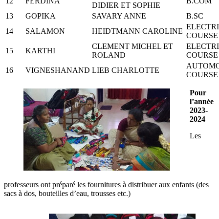
12
FERDINA
B.COM
DIDIER ET SOPHIE
13
GOPIKA
SAVARY ANNE
B.SC
ELECTR
14
SALAMON
HEIDTMANN CAROLINE
COURSE
CLEMENT MICHEL ET
ELECTR
15
KARTHI
ROLAND
COURSE
AUTOMO
16
VIGNESHANAND
LIEB CHARLOTTE
COURSE
Pour
l’année
2023-
2024
Les
professeurs ont préparé les fournitures à distribuer aux enfants (des
sacs à dos, bouteilles d’eau, trousses etc.)