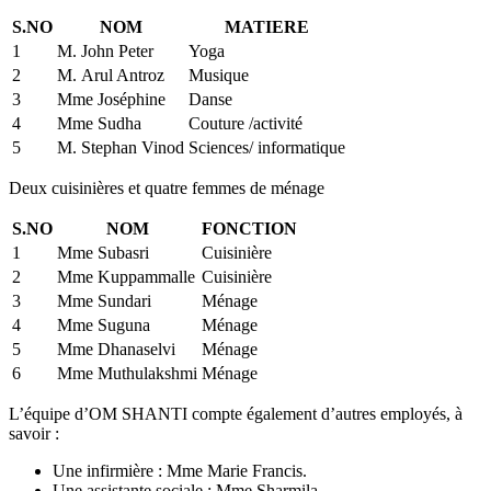
S.NO
NOM
MATIERE
1
M. John Peter
Yoga
2
M. Arul Antroz
Musique
3
Mme Joséphine
Danse
4
Mme Sudha
Couture /activité
5
M. Stephan Vinod
Sciences/ informatique
Deux cuisinières et quatre femmes de ménage
S.NO
NOM
FONCTION
1
Mme Subasri
Cuisinière
2
Mme Kuppammalle
Cuisinière
3
Mme Sundari
Ménage
4
Mme Suguna
Ménage
5
Mme Dhanaselvi
Ménage
6
Mme Muthulakshmi
Ménage
L’équipe d’OM SHANTI compte également d’autres employés, à
savoir :
Une infirmière : Mme Marie Francis.
Une assistante sociale : Mme Sharmila.