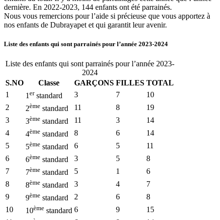
dernière. En 2022-2023, 144 enfants ont été parrainés.
Nous vous remercions pour l’aide si précieuse que vous apportez à
nos enfants de Dubrayapet et qui garantit leur avenir.
Liste des enfants qui sont parrainés pour l’année 2023-2024
Liste des enfants qui sont parrainés pour l’année 2023-
2024
S.NO
Classe
GARÇONS
FILLES
TOTAL
er
1
3
7
10
1
standard
ème
2
11
8
19
2
standard
ème
3
11
3
14
3
standard
ème
4
8
6
14
4
standard
ème
5
6
5
11
5
standard
ème
6
3
5
8
6
standard
ème
7
5
1
6
7
standard
ème
8
3
4
7
8
standard
ème
9
2
6
8
9
standard
ème
10
6
9
15
10
standard