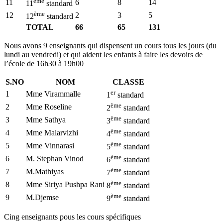
ème
11
6
8
14
11
standard
ème
12
2
3
5
12
standard
TOTAL
66
65
131
Nous avons 9 enseignants qui dispensent un cours tous les jours (du
lundi au vendredi) et qui aident les enfants à faire les devoirs de
l’école de 16h30 à 19h00
S.NO
NOM
CLASSE
er
1
Mme Virammalle
1
standard
ème
2
Mme Roseline
2
standard
ème
3
Mme Sathya
3
standard
ème
4
Mme Malarvizhi
4
standard
ème
5
Mme Vinnarasi
5
standard
ème
6
M. Stephan Vinod
6
standard
ème
7
M.Mathiyas
7
standard
ème
8
Mme Siriya Pushpa Rani
8
standard
ème
9
M.Djemse
9
standard
Cing enseignants pous les cours spécifiques