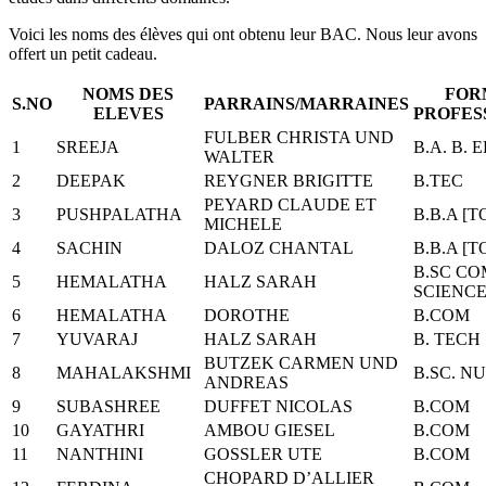
Voici les noms des élèves qui ont obtenu leur BAC. Nous leur avons
offert un petit cadeau.
NOMS DES
FOR
S.NO
PARRAINS/MARRAINES
ELEVES
PROFES
FULBER CHRISTA UND
1
SREEJA
B.A. B. 
WALTER
2
DEEPAK
REYGNER BRIGITTE
B.TEC
PEYARD CLAUDE ET
3
PUSHPALATHA
B.B.A [
MICHELE
4
SACHIN
DALOZ CHANTAL
B.B.A [
B.SC C
5
HEMALATHA
HALZ SARAH
SCIENC
6
HEMALATHA
DOROTHE
B.COM
7
YUVARAJ
HALZ SARAH
B. TECH
BUTZEK CARMEN UND
8
MAHALAKSHMI
B.SC. N
ANDREAS
9
SUBASHREE
DUFFET NICOLAS
B.COM
10
GAYATHRI
AMBOU GIESEL
B.COM
11
NANTHINI
GOSSLER UTE
B.COM
CHOPARD D’ALLIER