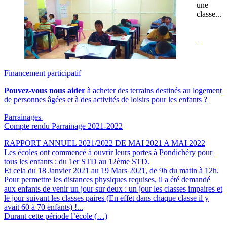
une
classe...
Financement participatif
Pouvez-vous nous aider
à acheter des terrains destinés au logement
de personnes âgées et à des activités de loisirs pour les enfants ?
Parrainages
Compte rendu Parrainage 2021-2022
RAPPORT ANNUEL 2021/2022 DE MAI 2021 A MAI 2022
Les écoles ont commencé à ouvrir leurs portes à Pondichéry pour
tous les enfants : du 1er STD au 12ème STD.
Et cela du 18 Janvier 2021 au 19 Mars 2021, de 9h du matin à 12h.
Pour permettre les distances physiques requises, il a été demandé
aux enfants de venir un jour sur deux : un jour les classes impaires et
le jour suivant les classes paires (En effet dans chaque classe il y
avait 60 à 70 enfants) !...
Durant cette période l’école (…)